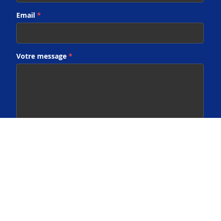
Email
*
Votre message
*
Partager une photo/vidéo
Merci d'attendre le chargement de votre fichier avant de
soumettre votre réponse.
CHARGER UN FICHIER