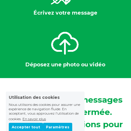
Écrivez votre message
Déposez une photo ou vidéo
Utilisation des cookies
La réception des messages 
Nous utilisons des cookies pour assurer une
expérience de navigation fluide. En
acceptant, vous approuvez l'utilisation de
est désormais fermée. 
cookies.
En savoir plus
Nous vous remercions pour 
Accepter tout
Paramètres
Refuser Tout